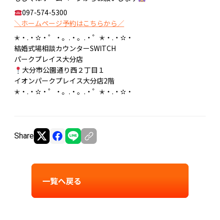
097-574-5300
＼ホームページ予約はこちらから／
✭・.・✫・゜・。.・。.・゜✭・.・✫・
結婚式場相談カウンターSWITCH
パークプレイス大分店
大分市公園通り西２丁目１
イオンパークプレイス大分店2階
✭・.・✫・゜・。.・。.・゜✭・.・✫・
Share
一覧へ戻る