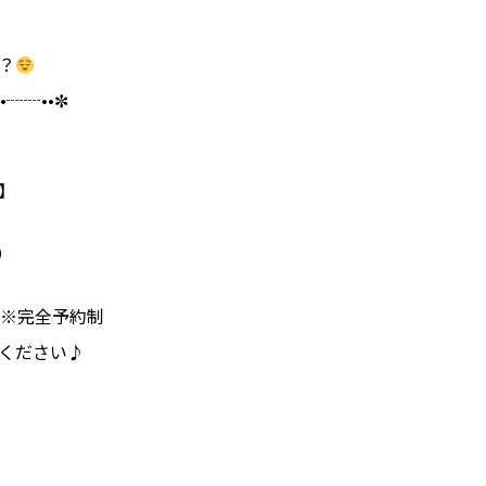
？
••┈┈••✼
】
0）
00）※完全予約制
ください♪