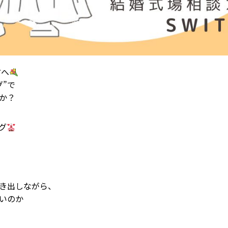
方へ
”で
か？
グ
き出しながら、
いのか