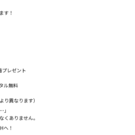
ます！
着プレゼント
タル無料
より異なります）
…」
なくありません。
CHへ！