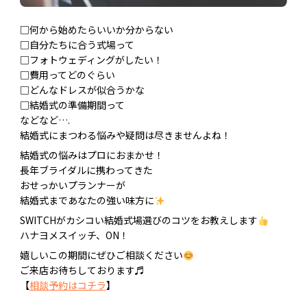
□何から始めたらいいか分からない
□自分たちに合う式場って
□フォトウェディングがしたい！
□費用ってどのぐらい
□どんなドレスが似合うかな
□結婚式の準備期間って
などなど….
結婚式にまつわる悩みや疑問は尽きませんよね！
結婚式の悩みはプロにおまかせ！
長年ブライダルに携わってきた
おせっかいプランナーが
結婚式まであなたの強い味方に
SWITCHがカシコい結婚式場選びのコツをお教えします
ハナヨメスイッチ、ON！
嬉しいこの期間にぜひご相談ください
ご来店お待ちしております♬
【
相談予約はコチラ
】