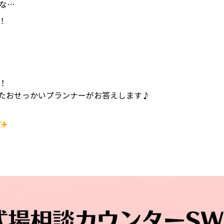
な…
！
！
たおせっかいプランナーがお答えします♪